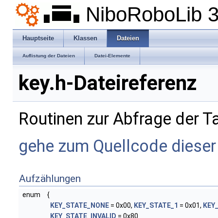
NiboRoboLib 3
Hauptseite
Klassen
Dateien
Auflistung der Dateien
Datei-Elemente
key.h-Dateireferenz
Routinen zur Abfrage der Ta
gehe zum Quellcode dieser
Aufzählungen
enum
{
KEY_STATE_NONE
= 0x00,
KEY_STATE_1
= 0x01,
KEY
KEY_STATE_INVALID
= 0x80