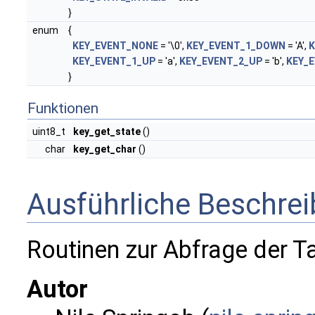
}
enum
{
KEY_EVENT_NONE
= '\0',
KEY_EVENT_1_DOWN
= 'A',
K
KEY_EVENT_1_UP
= 'a',
KEY_EVENT_2_UP
= 'b',
KEY_
}
Funktionen
uint8_t
key_get_state
()
char
key_get_char
()
Ausführliche Beschre
Routinen zur Abfrage der Ta
Autor