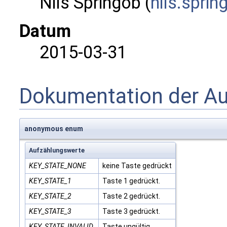
Nils Springob (
nils.
spri
n
Datum
2015-03-31
Dokumentation der A
anonymous enum
Aufzählungswerte
KEY_STATE_NONE
keine Taste gedrückt
KEY_STATE_1
Taste 1 gedrückt.
KEY_STATE_2
Taste 2 gedrückt.
KEY_STATE_3
Taste 3 gedrückt.
KEY_STATE_INVALID
Taste ungültig.