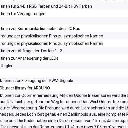
tinen für 24-Bit RGB Farben und 24-Bit HSV Farben
tinen für Verzögerungen
tinen zur Kommunikation ueber den I2C Bus
rdnung der physikalischen Pins zu symbolischen Namen
rdnung der physikalischen Pins zu symbolischen Namen
tinen zur Abfrage der Tasten 1 - 3
tinen zur Ansteuerung der LEDs
-Regler
ktionen zur Erzeugung der PWM-Signale
Oburger library for ARDUINO
ktionen zur Odometriemessung Mit den Odometriesensoren wird die
aus läßt sich der gefahrene Weg berechnen. Das Wort Odometrie ko
eutet Wegmessung. Die Drehung wird durch Lichtschranken und die Lö
essen. Jedes Loch löst genau einen Zählimpuls aus, eine komplette 
ulse aus. Die Räder haben einen Durchmesser von 45 mm, das entspr
 Tick bewegt sich der Roboter somit 1,41 mm (bzw 7,05 mm) vorwärts