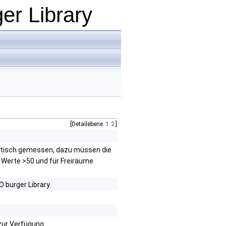
er Library
[Detailebene
1
2
]
matisch gemessen, dazu müssen die
te Werte >50 und für Freiräume
O burger Library
 zur Verfügung