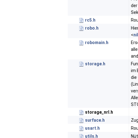
der
Sek
rc5.h
Rou
robo.h
Hie
<
ni
robomain.h
Ers
all
and
storage.h
Fun
im 
die
(Li
ver
All
ST
storage_nrl.h
surface.h
Zug
usart.h
Rou
utils.h
Nüt