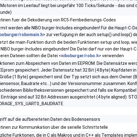
 Motoren im Leerlauf liegt bei ungefähr 100 Ticks/Sekunde - das sind 
unde)
tinen fuer die Dekodierung von RC5-Fernbedienungs-Codes
rmit werden alle NIBO burger-Includes eingebunden! Für die Haupt-C-Da
boburger/robomain.h
> zur verfügung in der auch setup() und loop() d
etzt die main-Funktion durch die beiden Funktionen setup und loop, wie
e NIBO burger-Includes eingebunden! Die Datei darf nur von der Haupt-
eren Dateien sollten die Datei <
niboburger/robo.h
> verwenden
ktionen zum Abspeichern von Daten im EEPROM. Die Datensätze wer
EEprom gespeichert. Jeder Datensatz hat 32 Bit (4 Byte) Kopfdaten in
 Größe (1 Byte) gespeichert sind. Der Typ setzt sich aus dem Owner (Bi
niensensor, Baudrate etc...) und der Versionsnummer zusammen. Konf
schiedenen Bibliotheksversionen gespeichert und falls sie Kompatibe
e Einträge sind auf 32 Bit Addressen ausgerichtet (4 byte aligned)
ORAGE_SYS_UART0_BAUDRATE
riff auf die aufbereiteten Daten des Bodensensors
tinen zur Kommunikation über die serielle Schnittstelle
zliche Funktionen, die in C als Makros und in C++ als Templates implem