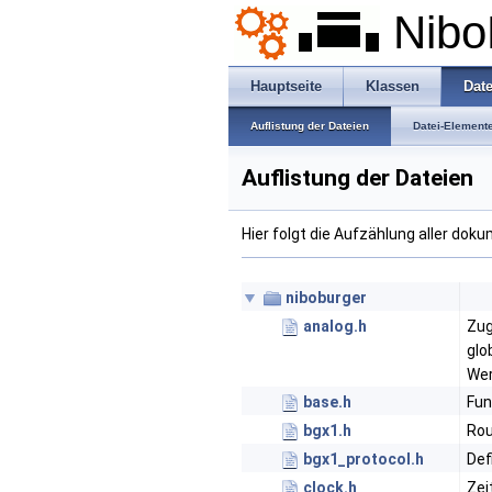
Nibo
Hauptseite
Klassen
Dat
Auflistung der Dateien
Datei-Element
Auflistung der Dateien
Hier folgt die Aufzählung aller dok
niboburger
analog.h
Zug
glo
Wer
base.h
Fun
bgx1.h
Rou
bgx1_protocol.h
Def
clock.h
Zei