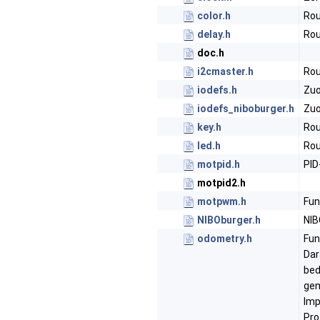
color.h
Rou
delay.h
Rou
doc.h
i2cmaster.h
Rou
iodefs.h
Zuo
iodefs_niboburger.h
Zuo
key.h
Rou
led.h
Rou
motpid.h
PID
motpid2.h
motpwm.h
Fun
NIBOburger.h
NIB
odometry.h
Fun
Dar
bed
gem
Imp
Pro