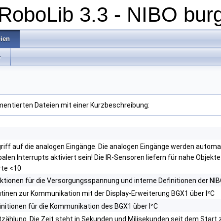
RoboLib 3.3 - NIBO burg
eien
e
umentierten Dateien mit einer Kurzbeschreibung:
riff auf die analogen Eingänge. Die analogen Eingänge werden auto
balen Interrupts aktiviert sein! Die IR-Sensoren liefern für nahe Objek
te <10
ktionen für die Versorgungsspannung und interne Definitionen der NIB
tinen zur Kommunikation mit der Display-Erweiterung BGX1 über I²C
initionen für die Kommunikation des BGX1 über I²C
tzählung. Die Zeit steht in Sekunden und Milisekunden seit dem Start