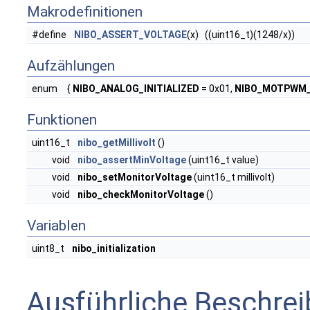
Makrodefinitionen
#define
NIBO_ASSERT_VOLTAGE
(x) ((uint16_t)(1248/x))
Aufzählungen
enum
{
NIBO_ANALOG_INITIALIZED
= 0x01,
NIBO_MOTPWM_I
Funktionen
uint16_t
nibo_getMillivolt
()
void
nibo_assertMinVoltage
(uint16_t value)
void
nibo_setMonitorVoltage
(uint16_t millivolt)
void
nibo_checkMonitorVoltage
()
Variablen
uint8_t
nibo_initialization
Ausführliche Beschre