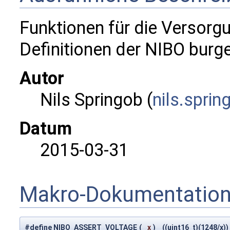
Funktionen für die Versorg
Definitionen der NIBO burger
Autor
Nils Springob (
nils.
spri
n
Datum
2015-03-31
Makro-Dokumentatio
#define NIBO_ASSERT_VOLTAGE
(
x
)
((uint16_t)(1248/x))